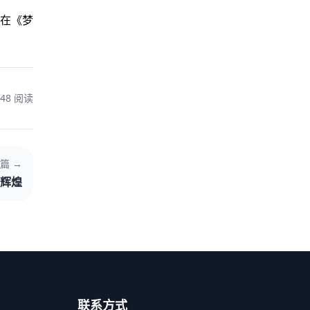
在《梦
148 阅读
篇 →
创辉煌
联系方式