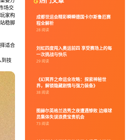
热门文章
重要方
市场交
玩家构
成都世运会精彩瞬瞬德国卡尔斯鲁厄赛
站稳脚
程全解析
28 阅读
择适合
刘虹四度闯入奥运前四 享受赛场上的每
一次挑战与快乐
入到技
29 阅读
《幻冥界之命运全攻略：探索神秘世
界，解锁隐藏剧情与强力装备》
38 阅读
图赫尔英格兰选秀之夜遭遇惨败 边缘球
员集体失误浪费宝贵机会
73 阅读