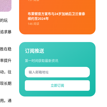
布莱顿官方宣布与24岁加纳后卫兰普泰
续约至2024年
的玩
146 阅读
追求暴
胜在稳
订阅推送
率提升
第一时间获取最新资讯
动，往
现长期
立即订阅
用。通