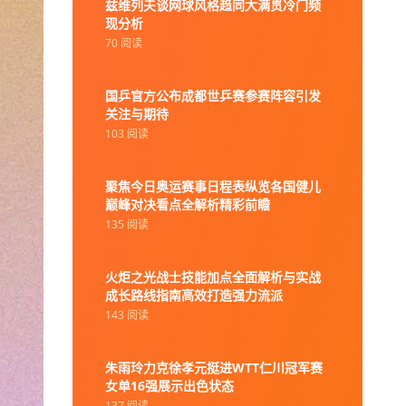
兹维列夫谈网球风格趋同大满贯冷门频
现分析
70 阅读
国乒官方公布成都世乒赛参赛阵容引发
关注与期待
103 阅读
聚焦今日奥运赛事日程表纵览各国健儿
巅峰对决看点全解析精彩前瞻
135 阅读
火炬之光战士技能加点全面解析与实战
成长路线指南高效打造强力流派
143 阅读
朱雨玲力克徐孝元挺进WTT仁川冠军赛
女单16强展示出色状态
137 阅读