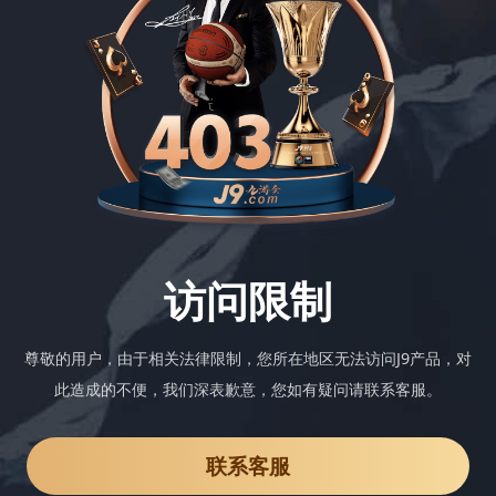
访问限制
尊敬的用户，由于相关法律限制，您所在地区无法访问J9产品，对
此造成的不便，我们深表歉意，您如有疑问请联系客服。
联系客服